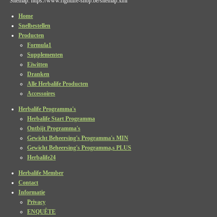
Sitemap: https://www.rightlife-shop.be/sitemap.xml
Home
Snelbestellen
Producten
Formula1
Supplementen
Eiwitten
Dranken
Alle Herbalife Producten
Accessoires
Herbalife Programma's
Herbalife Start Programma
Ontbijt Programma's
Gewicht Beheersing's Programma's MIN
Gewicht Beheersing's Programma,s PLUS
Herbalife24
Herbalife Member
Contact
Informatie
Privacy
ENQUÊTE