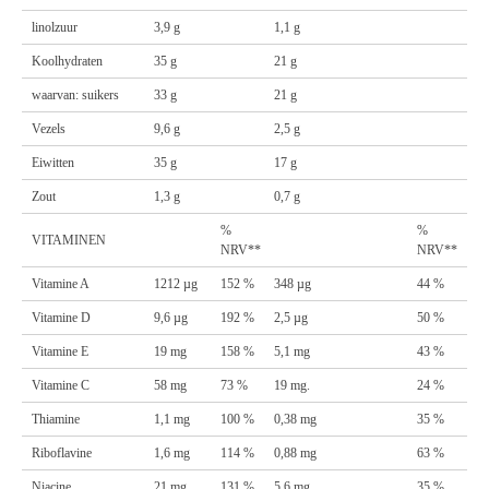
linolzuur
3,9 g
1,1 g
Koolhydraten
35 g
21 g
waarvan: suikers
33 g
21 g
Vezels
9,6 g
2,5 g
Eiwitten
35 g
17 g
Zout
1,3 g
0,7 g
%
%
VITAMINEN
NRV**
NRV**
Vitamine A
1212 µg
152 %
348 µg
44 %
Vitamine D
9,6 µg
192 %
2,5 µg
50 %
Vitamine E
19 mg
158 %
5,1 mg
43 %
Vitamine C
58 mg
73 %
19 mg.
24 %
Thiamine
1,1 mg
100 %
0,38 mg
35 %
Riboflavine
1,6 mg
114 %
0,88 mg
63 %
Niacine
21 mg
131 %
5,6 mg
35 %