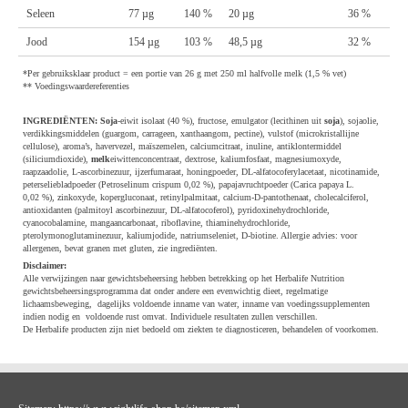
Seleen
77 µg
140 %
20 µg
36 %
Jood
154 µg
103 %
48,5 µg
32 %
*Per gebruiksklaar product = een portie van 26 g met 250 ml halfvolle melk (1,5 % vet)
** Voedingswaardereferenties
INGREDIËNTEN:
Soja
-eiwit isolaat (40 %), fructose, emulgator (lecithinen uit
soja
), sojaolie,
verdikkingsmiddelen (guargom, carrageen, xanthaangom, pectine), vulstof (microkristallijne
cellulose), aroma’s, havervezel, maïszemelen, calciumcitraat, inuline, antiklontermiddel
(siliciumdioxide),
melk
eiwittenconcentraat, dextrose, kaliumfosfaat, magnesiumoxyde,
raapzaadolie, L-ascorbinezuur, ijzerfumaraat, honingpoeder, DL-alfatocoferylacetaat, nicotinamide,
peterseliebladpoeder (Petroselinum crispum 0,02 %), papajavruchtpoeder (Carica papaya L.
0,02 %), zinkoxyde, kopergluconaat, retinylpalmitaat, calcium-D-pantothenaat, cholecalciferol,
antioxidanten (palmitoyl ascorbinezuur, DL-alfatocoferol), pyridoxinehydrochloride,
cyanocobalamine, mangaancarbonaat, riboflavine, thiaminehydrochloride,
pterolymonoglutaminezuur, kaliumjodide, natriumseleniet, D-biotine. Allergie advies: voor
allergenen, bevat granen met gluten, zie ingrediënten.
Disclaimer:
Alle verwijzingen naar gewichtsbeheersing hebben betrekking op het Herbalife Nutrition
gewichtsbeheersingsprogramma dat onder andere een evenwichtig dieet, regelmatige
lichaamsbeweging, dagelijks voldoende inname van water, inname van voedingssupplementen
indien nodig en voldoende rust omvat. Individuele resultaten zullen verschillen.
De Herbalife producten zijn niet bedoeld om ziekten te diagnosticeren, behandelen of voorkomen.