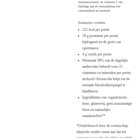
immuunsysteem, en vitamine C die
bijdraagt ​​aan de vermindering van
vermoeidheid en moeheid.
Belangrijke voordelen
222 kcal per portie
18 g proteïnen per portie,
bijdragend tot de groei van
spiermassa
4 g vezels per portie
Minimaal 38% van de dagelijks
aanbevolen behoeft voor 25
vitaminen en mineralen per portie,
inclusief chroom dat helpt om de
normale bloedsuikerspiegel te
handhaven
Ingrediënten van veganistische
bron, glutenvrij, geen kunstmatige
kleur en natuurlijke
smaakstoffen**
*Onderbouwd door de wetenschap:
klinische studies tonen aan dat het
vervangen van één dagelijkse maaltijd