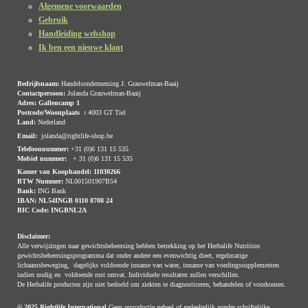
Algemene voorwaarden
Gebruik
Handleiding webshop
Ik ben een nieuwe klant
Bedrijfsnaam:
Handelsonderneming J. Grauwelman-Baaij
Contactpersoon:
Jolanda Grauwelman-Baaij
Adres: Gallencamp 1
Postcode/Woonplaats :
4003 GT Tiel
Land:
Nederland
Email:
jolanda@rightlife-shop.be
Telefoonnummer:
+31 (0)6 131 15 535
Mobiel nummer:
+ 31 (0)6 131 15 535
Kamer van Koophandel: 11030266
BTW Nummer:
NL001501907B54
Bank:
ING Bank
IBAN:
NL54INGB 0110 8708 24
BIC Code:
INGBNL2A
Disclaimer:
Alle verwijzingen naar gewichtsbeheersing hebben betrekking op het Herbalife Nutrition
gewichtsbeheersingsprogramma dat onder andere een evenwichtig dieet, regelmatige
lichaamsbeweging, dagelijks voldoende inname van water, inname van voedingssupplementen
indien nodig en voldoende rust omvat. Individuele resultaten zullen verschillen.
De Herbalife producten zijn niet bedoeld om ziekten te diagnosticeren, behandelen of voorkomen.
© 2025 Rightlife International
Geen reproductie geheel of gedeeltelijk zonder schriftelijke