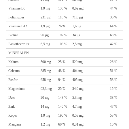
Vitamine B6
1,9 mg
136 %
0,62 mg
44 %
Foliumzuur
231 µg
116 %
71,6 µg
36 %
Vitamine B12
1,9 µg
76 %
1,6 µg
64 %
Biotine
96 µg
192 %
34 µg
68 %
Pantotheenzuur
6,5 mg
108 %
2,5 mg
42 %
MINERALEN
Kalium
500 mg
25 %
529 mg
26 %
Calcium
385 mg
48 %
404 mg
51 %
Fosfor
658 mg
94 %
405 mg
58 %
Magnesium
92,3 mg
25 %
54,9 mg
15 %
IJzer
20 mg
143 %
5,3 mg
38 %
Zink
14 mg
140 %
4,7 mg
47 %
Koper
1,9 mg
190 %
0,53 mg
53 %
Mangaan
1,2 mg
60 %
0,31 mg
16 %