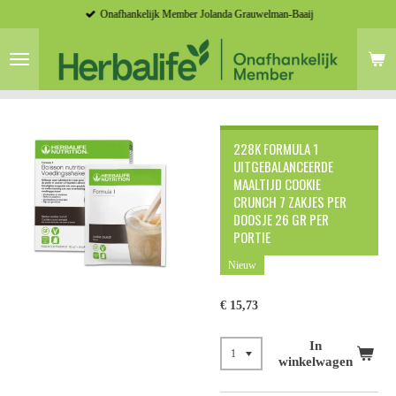
Onafhankelijk Member Jolanda Grauwelman-Baaij
Ga
direct
naar
de
hoofdinhoud
228K FORMULA 1
UITGEBALANCEERDE
MAALTIJD COOKIE
CRUNCH 7 ZAKJES PER
DOOSJE 26 GR PER
PORTIE
Nieuw
€ 15,73
In
winkelwagen