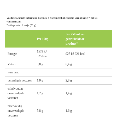
Voedingswaarde-informatie Formule 1 voedingsshake portie verpakking 7 zakjes
vanillesmaak
Portiegrootte: 1 zakje (26 g)
Per 250 ml van
Per 100g
gebruiksklaar
product*
1579 kJ
Energie
925 kJ 221 kcal
375 kcal
Vetten
8,8 g
6,4 g
waarvan:
verzadigde vetzuren
1,9 g
2,8 g
enkelvoudig
onverzadigde
1,2 g
1,4 g
vetzuren
meervoudig
onverzadigde
5,8 g
1,6 g
vetzuren