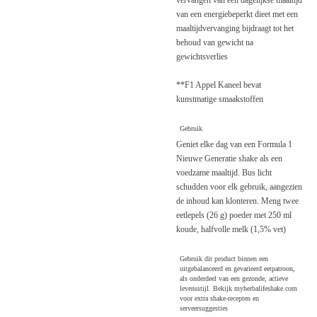
van een energiebeperkt dieet met een
maaltijdvervanging bijdraagt ​​tot het
behoud van gewicht na
gewichtsverlies
**F1 Appel Kaneel bevat
kunstmatige smaakstoffen
Gebruik
Geniet elke dag van een Formula 1
Nieuwe Generatie shake als een
voedzame maaltijd. Bus licht
schudden voor elk gebruik, aangezien
de inhoud kan klonteren. Meng twee
eetlepels (26 g) poeder met 250 ml
koude, halfvolle melk (1,5% vet)
Gebruik dit product binnen een
uitgebalanceerd en gevarieerd eetpatroon,
als onderdeel van een gezonde, actieve
levensstijl. Bekijk myherbalifeshake.com
voor extra shake-recepten en
serveersuggesties