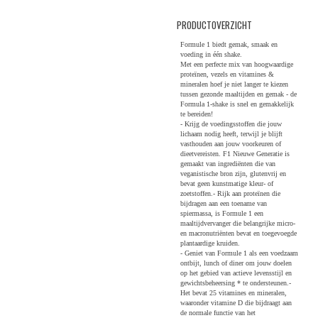
PRODUCTOVERZICHT
Formule 1 biedt gemak, smaak en
voeding in één shake.
Met een perfecte mix van hoogwaardige
proteïnen, vezels en vitamines &
mineralen hoef je niet langer te kiezen
tussen gezonde maaltijden en gemak - de
Formula 1-shake is snel en gemakkelijk
te bereiden!
- Krijg de voedingsstoffen die jouw
lichaam nodig heeft, terwijl je blijft
vasthouden aan jouw voorkeuren of
dieetvereisten. F1 Nieuwe Generatie is
gemaakt van ingrediënten die van
veganistische bron zijn, glutenvrij en
bevat geen kunstmatige kleur- of
zoetstoffen.
- Rijk aan proteïnen die
bijdragen ​​aan een toename van
spiermassa, is Formule 1 een
maaltijdvervanger die belangrijke micro-
en macronutriënten bevat en toegevoegde
plantaardige kruiden.
- Geniet van Formule 1 als een voedzaam
ontbijt, lunch of diner om jouw doelen
op het gebied van actieve levensstijl en
gewichtsbeheersing * te ondersteunen.
-
Het bevat 25 vitamines en mineralen,
waaronder vitamine D die bijdraagt ​​aan
de normale functie van het