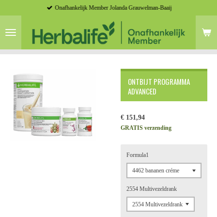
Onafhankelijk Member Jolanda Grauwelman-Baaij
Ga
direct
naar
de
hoofdinhoud
ONTBIJT PROGRAMMA
ADVANCED
€ 151,94
GRATIS verzending
Formula1
2554 Multivezeldrank