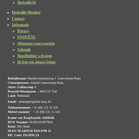
Herbalife24
Herbalife Member
Contact
Informatie
Privacy
ENQUÊTE
Algemene voorwaarden
Gebruik
Handleiding webshop
Ik ben een nieuwe klant
Bedrijfsnaam:
Handelsonderneming J. Grauwelman-Baaij
Contactpersoon:
Jolanda Grauwelman-Baaij
Adres: Gallencamp 1
Postcode/Woonplaats :
4003 GT Tiel
Land:
Nederland
Email:
jolanda@rightlife-shop.be
Telefoonnummer:
+31 (0)6 131 15 535
Mobiel nummer:
+ 31 (0)6 131 15 535
Kamer van Koophandel: 11030266
BTW Nummer:
NL001501907B54
Bank:
ING Bank
IBAN:
NL54INGB 0110 8708 24
BIC Code:
INGBNL2A