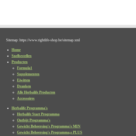
Sitemap: https://www.rightlife-shop.be/sitemap.xml
Home
Snelbestellen
Producten
Formula1
Supplementen
Eiwitten
Dranken
Alle Herbalife Producten
Accessoires
Herbalife Programma's
Herbalife Start Programma
Ontbijt Programma's
Gewicht Beheersing's Programma's MIN
Gewicht Beheersing's Programma,s PLUS