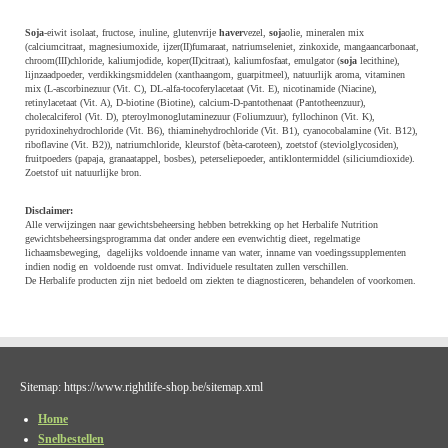
Soja
-eiwit isolaat, fructose, inuline, glutenvrije
haver
vezel,
soj
aolie, mineralen mix
(calciumcitraat, magnesiumoxide, ijzer(II)fumaraat, natriumseleniet, zinkoxide, mangaancarbonaat,
chroom(III)chloride, kaliumjodide, koper(II)citraat), kaliumfosfaat, emulgator (
soja
lecithine),
lijnzaadpoeder, verdikkingsmiddelen (xanthaangom, guarpitmeel), natuurlijk aroma, vitaminen
mix (L-ascorbinezuur (Vit. C), DL-alfa-tocoferylacetaat (Vit. E), nicotinamide (Niacine),
retinylacetaat (Vit. A), D-biotine (Biotine), calcium-D-pantothenaat (Pantotheenzuur),
cholecalciferol (Vit. D), pteroylmonoglutaminezuur (Foliumzuur), fyllochinon (Vit. K),
pyridoxinehydrochloride (Vit. B6), thiaminehydrochloride (Vit. B1), cyanocobalamine (Vit. B12),
riboflavine (Vit. B2)), natriumchloride, kleurstof (bèta-caroteen), zoetstof (steviolglycosiden),
fruitpoeders (papaja, granaatappel, bosbes), peterseliepoeder, antiklontermiddel (siliciumdioxide).
Zoetstof uit natuurlijke bron.
Disclaimer:
Alle verwijzingen naar gewichtsbeheersing hebben betrekking op het Herbalife Nutrition
gewichtsbeheersingsprogramma dat onder andere een evenwichtig dieet, regelmatige
lichaamsbeweging, dagelijks voldoende inname van water, inname van voedingssupplementen
indien nodig en voldoende rust omvat. Individuele resultaten zullen verschillen.
De Herbalife producten zijn niet bedoeld om ziekten te diagnosticeren, behandelen of voorkomen.
Sitemap: https://www.rightlife-shop.be/sitemap.xml
Home
Snelbestellen