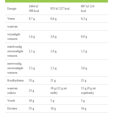
1664 kJ
897 kJ 214
Energie
953 kJ 227 kcal
398 kcal
kcal
Vetten
9,7 g
6,6 g
6,3 g
waarvan:
verzadigde
1,6 g
3,0 g
0,9 g
vetzuren
enkelvoudig
onverzadigde
2,1 g
1,6 g
1,5 g
vetzuren
meervoudig
onverzadigde
5,5 g
1,5 g
3,6 g
vetzuren
Koolhydraten
33 g
21 g
21 g
waarvan:
18 g (12 g uit
15 g (9 g uit
23 g
suikers
melk)
sojadrank)
Vezels
18 g
5 g
5 g
Eiwitten
35 g
18 g
16 g