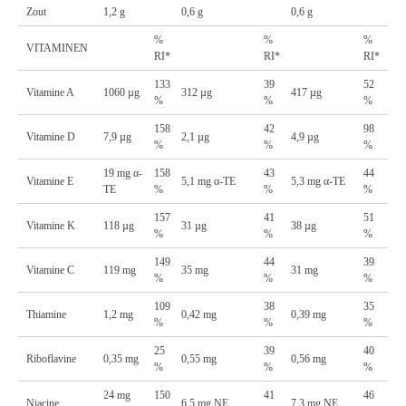
Zout
1,2 g
0,6 g
0,6 g
%
%
%
VITAMINEN
RI*
RI*
RI*
133
39
52
Vitamine A
1060 µg
312 µg
417 µg
%
%
%
158
42
98
Vitamine D
7,9 µg
2,1 µg
4,9 µg
%
%
%
19 mg α-
158
43
44
Vitamine E
5,1 mg α-TE
5,3 mg α-TE
TE
%
%
%
157
41
51
Vitamine K
118 µg
31 µg
38 µg
%
%
%
149
44
39
Vitamine C
119 mg
35 mg
31 mg
%
%
%
109
38
35
Thiamine
1,2 mg
0,42 mg
0,39 mg
%
%
%
25
39
40
Riboflavine
0,35 mg
0,55 mg
0,56 mg
%
%
%
24 mg
150
41
46
Niacine
6,5 mg NE
7,3 mg NE