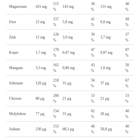
115
38
40
Magnesium
431 mg
143 mg
151 mg
%
%
%
157
41
49
IJzer
22 mg
5,8 mg
6,8 mg
%
%
%
120
39
37
Zink
12 mg
3,9 mg
3,7 mg
%
%
%
170
47
87
Koper
1,7 mg
0,47 mg
0,87 mg
%
%
%
165
43
50
Mangaan
3,3 mg
0,86 mg
1,0 mg
%
%
%
218
56
67
Selenium
120 µg
31 µg
37 µg
%
%
%
200
53
53
Chroom
80 µg
21 µg
21 µg
%
%
%
154
62
40
Molybdeen
77 µg
31 µg
20 µg
%
%
%
153
46
40
Jodium
230 µg
68,3 µg
59,8 µg
%
%
%