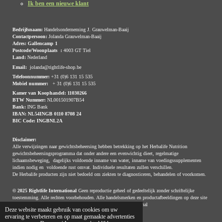
Ik ben een nieuwe klant
Bedrijfsnaam:
Handelsonderneming J. Grauwelman-Baaij
Contactpersoon:
Jolanda Grauwelman-Baaij
Adres: Gallencamp 1
Postcode/Woonplaats :
4003 GT Tiel
Land:
Nederland
Email:
jolanda@rightlife-shop.be
Telefoonnummer:
+31 (0)6 131 15 535
Mobiel nummer:
+ 31 (0)6 131 15 535
Kamer van Koophandel: 11030266
BTW Nummer:
NL001501907B54
Bank:
ING Bank
IBAN:
NL54INGB 0110 8708 24
BIC Code:
INGBNL2A
Disclaimer:
Alle verwijzingen naar gewichtsbeheersing hebben betrekking op het Herbalife Nutrition
gewichtsbeheersingsprogramma dat onder andere een evenwichtig dieet, regelmatige
lichaamsbeweging, dagelijks voldoende inname van water, inname van voedingssupplementen
indien nodig en voldoende rust omvat. Individuele resultaten zullen verschillen.
De Herbalife producten zijn niet bedoeld om ziekten te diagnosticeren, behandelen of voorkomen.
© 2025 Rightlife International
Geen reproductie geheel of gedeeltelijk zonder schriftelijke
toestemming. Alle rechten voorbehouden. Alle handelsmerken en productafbeeldingen op deze site
zijn, tenzij anders aangegeven, eigendom van Rightlife International
© 2020 - 2026 Rightlife-shop.be België
Powered by
JouwWeb
Deze website maakt gebruik van cookies om uw
ervaring te verbeteren en op maat gemaakte advertenties