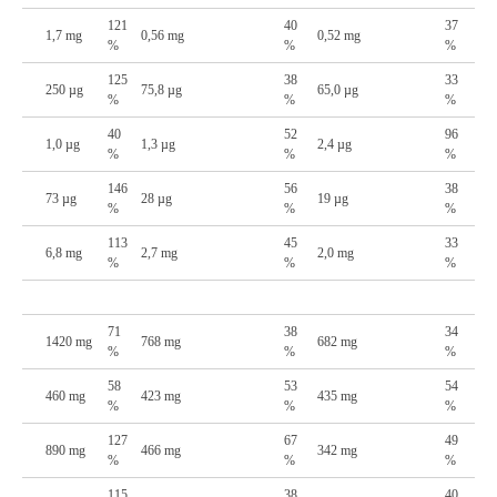
121
40
37
1,7 mg
0,56 mg
0,52 mg
%
%
%
125
38
33
250 µg
75,8 µg
65,0 µg
%
%
%
40
52
96
1,0 µg
1,3 µg
2,4 µg
%
%
%
146
56
38
73 µg
28 µg
19 µg
%
%
%
113
45
33
6,8 mg
2,7 mg
2,0 mg
%
%
%
71
38
34
1420 mg
768 mg
682 mg
%
%
%
58
53
54
460 mg
423 mg
435 mg
%
%
%
127
67
49
890 mg
466 mg
342 mg
%
%
%
115
38
40