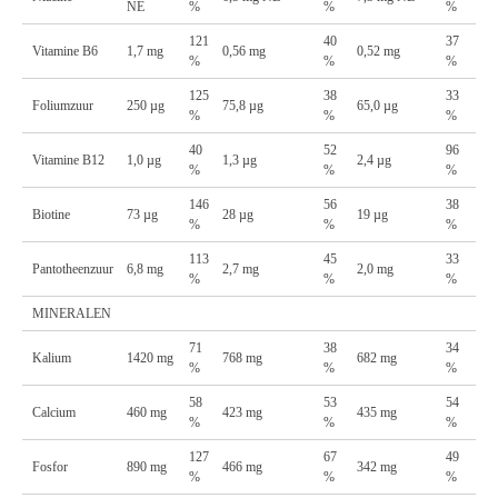
NE
%
%
%
121
40
37
Vitamine B6
1,7 mg
0,56 mg
0,52 mg
%
%
%
125
38
33
Foliumzuur
250 µg
75,8 µg
65,0 µg
%
%
%
40
52
96
Vitamine B12
1,0 µg
1,3 µg
2,4 µg
%
%
%
146
56
38
Biotine
73 µg
28 µg
19 µg
%
%
%
113
45
33
Pantotheenzuur
6,8 mg
2,7 mg
2,0 mg
%
%
%
MINERALEN
71
38
34
Kalium
1420 mg
768 mg
682 mg
%
%
%
58
53
54
Calcium
460 mg
423 mg
435 mg
%
%
%
127
67
49
Fosfor
890 mg
466 mg
342 mg
%
%
%