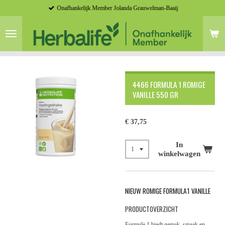
Onafhankelijk Member Jolanda Grauwelman-Baaij
Ga
direct
naar
de
hoofdinhoud
4466 FORMULA 1 ROMIGE
VANILLE 550 GR
€ 37,75
In
winkelwagen
NIEUW ROMIGE FORMULA1 VANILLE
PRODUCTOVERZICHT
Formule 1 biedt gemak, smaak en