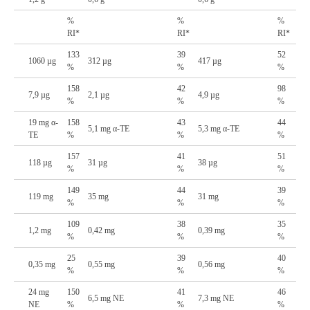
%
%
%
RI*
RI*
RI*
133
39
52
1060 µg
312 µg
417 µg
%
%
%
158
42
98
7,9 µg
2,1 µg
4,9 µg
%
%
%
19 mg α-
158
43
44
5,1 mg α-TE
5,3 mg α-TE
TE
%
%
%
157
41
51
118 µg
31 µg
38 µg
%
%
%
149
44
39
119 mg
35 mg
31 mg
%
%
%
109
38
35
1,2 mg
0,42 mg
0,39 mg
%
%
%
25
39
40
0,35 mg
0,55 mg
0,56 mg
%
%
%
24 mg
150
41
46
6,5 mg NE
7,3 mg NE
NE
%
%
%