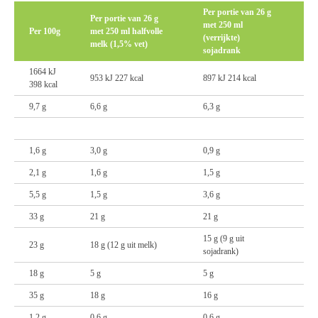
Per portie van 26 g
Per portie van 26 g
met 250 ml
Per 100g
met 250 ml halfvolle
(verrijkte)
melk (1,5% vet)
sojadrank
1664 kJ
953 kJ 227 kcal
897 kJ 214 kcal
398 kcal
9,7 g
6,6 g
6,3 g
1,6 g
3,0 g
0,9 g
2,1 g
1,6 g
1,5 g
5,5 g
1,5 g
3,6 g
33 g
21 g
21 g
15 g (9 g uit
23 g
18 g (12 g uit melk)
sojadrank)
18 g
5 g
5 g
35 g
18 g
16 g
1,2 g
0,6 g
0,6 g