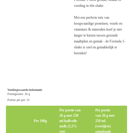
voeding in één shake.
Met een perfecte mix van
hoogwaardige proteïnen, vezels en
vitamines & mineralen hoef je niet
langer te kiezen tussen gezonde
maaltijden en gemak - de Formula 1-
shake is snel en gemakkelijk te
bereiden!
Voedingswaarde-informatie
Portiegrootte: 26 g
Porties per pot: 21
Per portie van
Per portie
26 g met 250
van 26 g met
Per 100g
ml halfvolle
250 ml
melk (1,5%
(verrijkte)
vet)
sojadrank