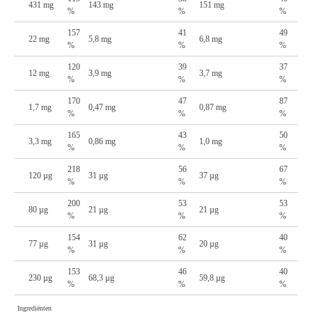
431 mg
143 mg
151 mg
%
%
%
157
41
49
22 mg
5,8 mg
6,8 mg
%
%
%
120
39
37
12 mg
3,9 mg
3,7 mg
%
%
%
170
47
87
1,7 mg
0,47 mg
0,87 mg
%
%
%
165
43
50
3,3 mg
0,86 mg
1,0 mg
%
%
%
218
56
67
120 µg
31 µg
37 µg
%
%
%
200
53
53
80 µg
21 µg
21 µg
%
%
%
154
62
40
77 µg
31 µg
20 µg
%
%
%
153
46
40
230 µg
68,3 µg
59,8 µg
%
%
%
Ingrediënten