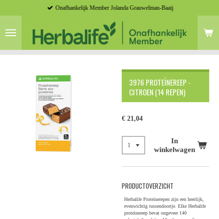
Onafhankelijk Member Jolanda Grauwelman-Baaij
Ga
direct
naar
de
hoofdinhoud
3976 PROTEÏNEREEP -
CITROEN (14 REPEN)
€ 21,04
In
winkelwagen
PRODUCTOVERZICHT
Herbalife Proteïnerepen zijn een heerlijk,
evenwichtig tussendoortje. Elke Herbalife
proteïnereep bevat ongeveer 140