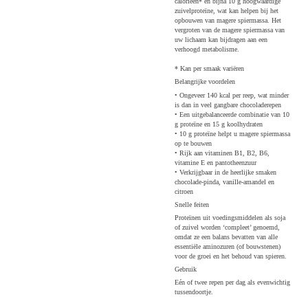
calorieën* en bijna 10 g hoogwaardige
zuivelproteïne, wat kan helpen bij het
opbouwen van magere spiermassa. Het
vergroten van de magere spiermassa van
uw lichaam kan bijdragen aan een
verhoogd metabolisme.
* Kan per smaak variëren
Belangrijke voordelen
• Ongeveer 140 kcal per reep, wat minder
is dan in veel gangbare chocoladerepen
• Een uitgebalanceerde combinatie van 10
g proteïne en 15 g koolhydraten
• 10 g proteïne helpt u magere spiermassa
op te bouwen
• Rijk aan vitaminen B1, B2, B6,
vitamine E en pantotheenzuur
• Verkrijgbaar in de heerlijke smaken
chocolade-pinda, vanille-amandel en
citroen
Snelle feiten
Proteïnen uit voedingsmiddelen als soja
of zuivel worden ‘compleet’ genoemd,
omdat ze een balans bevatten van alle
essentiële aminozuren (of bouwstenen)
voor de groei en het behoud van spieren.
Gebruik
Eén of twee repen per dag als evenwichtig
tussendoortje.