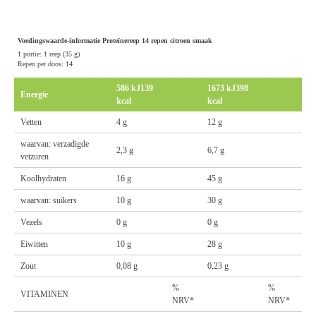
Voedingswaarde-informatie Proteïnereep 14 repen citroen smaak
1 portie: 1 reep (35 g)
Repen per doos: 14
586 kJ139
1673 kJ398
Energie
kcal
kcal
Vetten
4 g
12 g
waarvan: verzadigde
2,3 g
6,7 g
vetzuren
Koolhydraten
16 g
45 g
waarvan: suikers
10 g
30 g
Vezels
0 g
0 g
Eiwitten
10 g
28 g
Zout
0,08 g
0,23 g
%
%
VITAMINEN
NRV*
NRV*