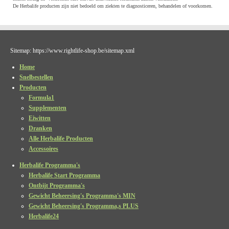
De Herbalife producten zijn niet bedoeld om ziekten te diagnosticeren, behandelen of voorkomen.
Sitemap: https://www.rightlife-shop.be/sitemap.xml
Home
Snelbestellen
Producten
Formula1
Supplementen
Eiwitten
Dranken
Alle Herbalife Producten
Accessoires
Herbalife Programma's
Herbalife Start Programma
Ontbijt Programma's
Gewicht Beheersing's Programma's MIN
Gewicht Beheersing's Programma,s PLUS
Herbalife24