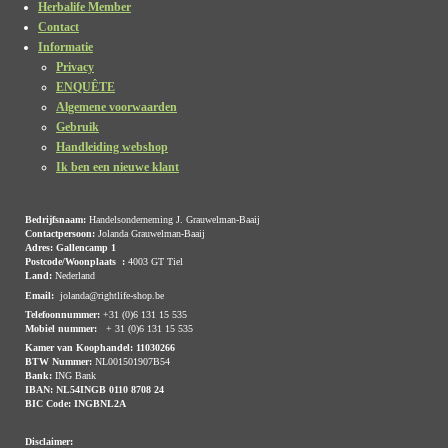
Herbalife Member
Contact
Informatie
Privacy
ENQUÊTE
Algemene voorwaarden
Gebruik
Handleiding webshop
Ik ben een nieuwe klant
Bedrijfsnaam:
Handelsonderneming J. Grauwelman-Baaij
Contactpersoon:
Jolanda Grauwelman-Baaij
Adres: Gallencamp 1
Postcode/Woonplaats :
4003 GT Tiel
Land:
Nederland
Email:
jolanda@rightlife-shop.be
Telefoonnummer:
+31 (0)6 131 15 535
Mobiel nummer:
+ 31 (0)6 131 15 535
Kamer van Koophandel: 11030266
BTW Nummer:
NL001501907B54
Bank:
ING Bank
IBAN:
NL54INGB 0110 8708 24
BIC Code:
INGBNL2A
Disclaimer: