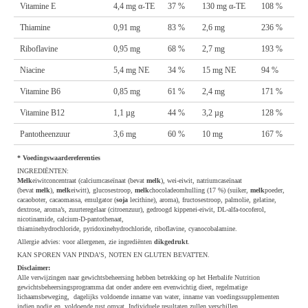
Vitamine E
4,4 mg α-TE
37 %
130 mg α-TE
108 %
Thiamine
0,91 mg
83 %
2,6 mg
236 %
Riboflavine
0,95 mg
68 %
2,7 mg
193 %
Niacine
5,4 mg NE
34 %
15 mg NE
94 %
Vitamine B6
0,85 mg
61 %
2,4 mg
171 %
Vitamine B12
1,1 µg
44 %
3,2 µg
128 %
Pantotheenzuur
3,6 mg
60 %
10 mg
167 %
* Voedingswaardereferenties
INGREDIËNTEN:
Melk
eiwitconcentraat (calciumcaseïnaat (bevat
melk
), wei-eiwit, natriumcaseïnaat
(bevat
melk
),
melk
eiwitt), glucosestroop,
melk
chocoladeomhulling (17 %) (suiker,
melk
poeder,
cacaoboter, cacaomassa, emulgator (
soja
lecithine), aroma), fructosestroop, palmolie, gelatine,
dextrose, aroma’s, zuurteregelaar (citroenzuur), gedroogd kippenei-eiwit, DL-alfa-tocoferol,
nicotinamide, calcium-D-pantothenaat,
thiaminehydrochloride, pyridoxinehydrochloride, riboflavine, cyanocobalamine.
Allergie advies: voor allergenen, zie ingrediënten
dikgedrukt
.
KAN SPOREN VAN PINDA’S, NOTEN EN GLUTEN BEVATTEN.
Disclaimer:
Alle verwijzingen naar gewichtsbeheersing hebben betrekking op het Herbalife Nutrition
gewichtsbeheersingsprogramma dat onder andere een evenwichtig dieet, regelmatige
lichaamsbeweging, dagelijks voldoende inname van water, inname van voedingssupplementen
indien nodig en voldoende rust omvat. Individuele resultaten zullen verschillen.